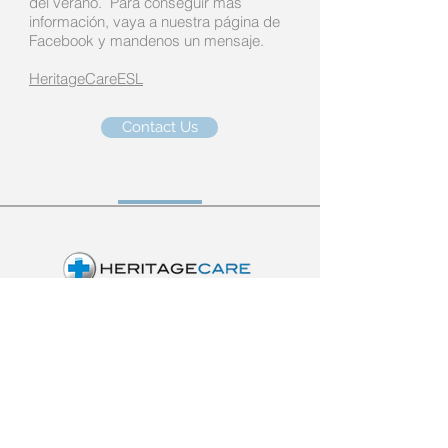
del verano. Para conseguir más
información, vaya a nuestra página de
Facebook y mandenos un mensaje.
HeritageCareESL
Contact Us
Heritage Care provides
specialized healthcare
services through skilled
nursing professionals and
licensed physical,
occupational, and speech
therapists.